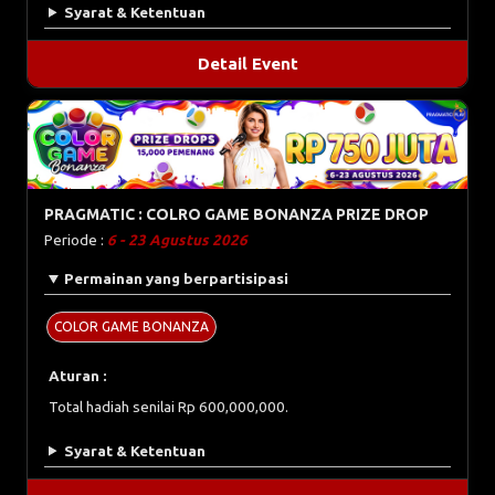
Syarat & Ketentuan
Detail Event
PRAGMATIC : COLRO GAME BONANZA PRIZE DROP
Periode :
6 - 23 Agustus 2026
Permainan yang berpartisipasi
COLOR GAME BONANZA
Aturan :
Total hadiah senilai Rp 600,000,000.
Syarat & Ketentuan