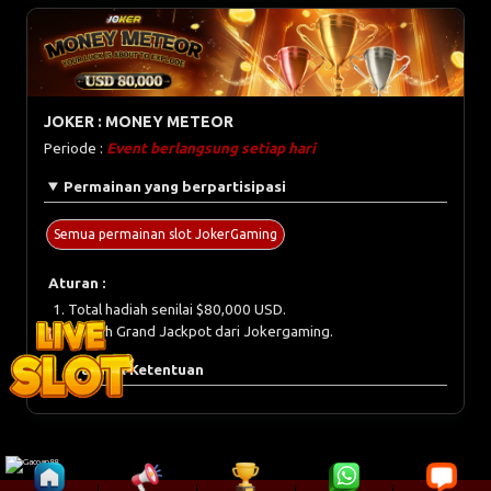
JOKER : MONEY METEOR
Periode :
Event berlangsung setiap hari
Permainan yang berpartisipasi
Semua permainan slot JokerGaming
Aturan :
Total hadiah senilai $80,000 USD.
Hadiah Grand Jackpot dari Jokergaming.
Syarat & Ketentuan