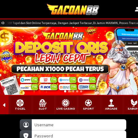
OAN88 Togel dan Slot Online Terpercaya, Dengan Jackpot Terbesar,Di Jamin MAXWIN, Proses Transaks
TOGEL
SLOT
LIVE CASINO
SPORT
ARCADE
SABU