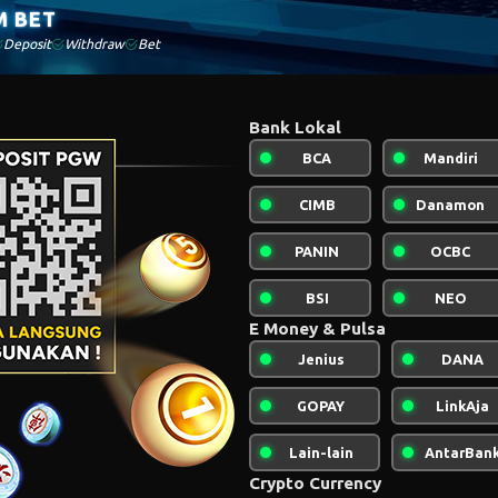
M BET
Deposit
Withdraw
Bet
Bank Lokal
A
Mandiri
BNI
BRI
B
Danamon
Permata
BJB
IN
OCBC
DKI
SUMUT
I
NEO
JAGO
SeaBank
E Money & Pulsa
Jenius
DANA
GOPAY
LinkAja
Lain-lain
AntarBan
Crypto Currency
USDT