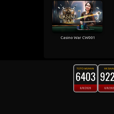
Casino War CW001
TOTO WUHAN
HK SIA
6403
92
6/8/2026
6/8/20