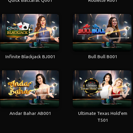
Quick Baccarat Q001
Roulette R001
Infinite Blackjack BJ001
Bull Bull B001
Andar Bahar AB001
Ultimate Texas Hold'em
T501