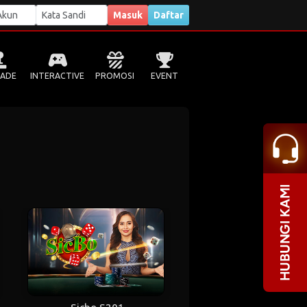
man dan Cepat. Tersedia deposit pulsa online 24jam TANPA POTONGAN.
Masuk
Daftar
ADE
INTERACTIVE
PROMOSI
EVENT