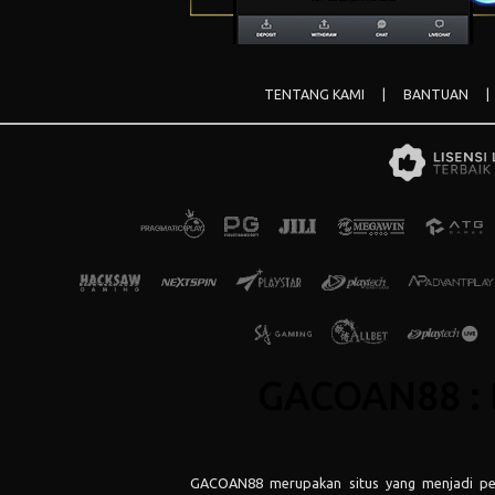
TENTANG KAMI
|
BANTUAN
|
GACOAN88 : N
GACOAN88
merupakan situs yang menjadi pe
menghadirkan beberapa permainan ternama yang