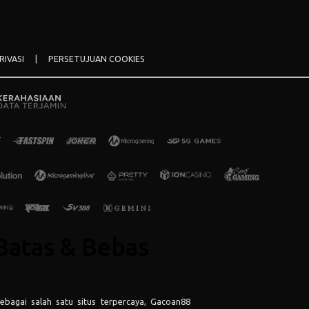
RIVASI
|
PERSETUJUAN COOKIES
Batas & Bebas
agai salah satu situs terpercaya, Gacoan88
asakan dan di mainkan langsung yaitu pg soft,